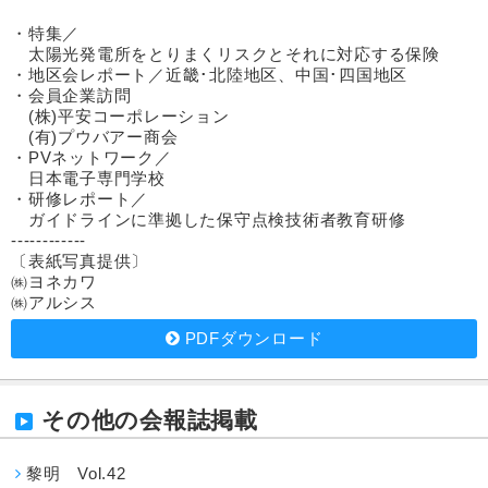
・特集／
太陽光発電所をとりまくリスクとそれに対応する保険
・地区会レポート／近畿･北陸地区、中国･四国地区
・会員企業訪問
(株)平安コーポレーション
(有)プウバアー商会
・PVネットワーク／
日本電子専門学校
・研修レポート／
ガイドラインに準拠した保守点検技術者教育研修
------------
〔表紙写真提供〕
㈱ヨネカワ
㈱アルシス
PDFダウンロード
その他の会報誌掲載
黎明 Vol.42