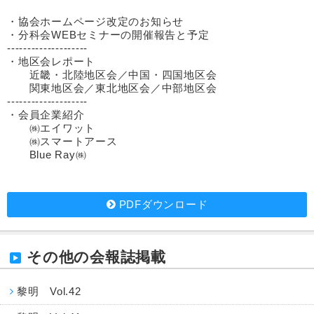
・協会ホームページ改定のお知らせ
・分科会WEBセミナーの開催報告と予定
--------------------
・地区会レポート
近畿・北陸地区会／中国・四国地区会
関東地区会／東北地区会／中部地区会
--------------------
・会員企業紹介
㈱エイワット
㈱スマートアース
Blue Ray㈱
PDFダウンロード
その他の会報誌掲載
黎明 Vol.42