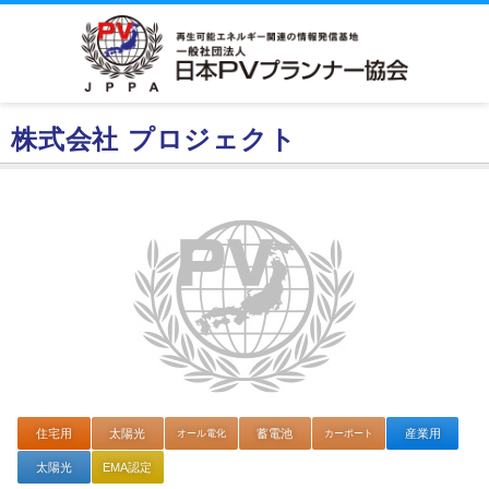
株式会社 プロジェクト
住宅用
太陽光
オール電化
蓄電池
カーポート
産業用
太陽光
EMA認定