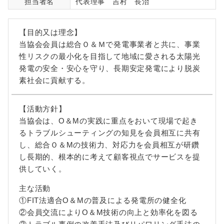
担当者名
代表理事 吉村 長治
【目的又は理念】
当協会会員は総合Ｏ＆Ｍで発電事業者と共に、事業
性リスクの最小化を目指して地域に愛される太陽光
発電の安全・安心を守り、長期安定発電により脱炭
素社会に貢献する。
【活動方針】
当協会は、O＆Mの実践に重点をおいて現場で起き
るトラブルシューティングの知見を会員相互に共有
し、総合Ｏ＆Mの技術力、対応力を会員相互が研鑽
し長期的、根本的に考えて顧客視点でサービスを提
供していく。
主な活動
①FIT法適合O＆Mの普及による発電所の健全化
②会員交流によりO＆M技術の向上と効率化を図る