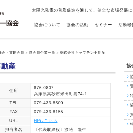
太陽光発電の普及促進を通して、健全な市場発展に
協会について
協会の活動
セミナー
活動報
協会・賛助会員
»
協会員企業一覧
»
株式会社キャプテン不動産
不動産
協
676-0807
住所
兵庫県高砂市米田町島74-1
TEL
079-433-8500
FAX
079-433-8155
URL
HPはこちら
担当者名
〔代表取締役〕渡邊 隆生