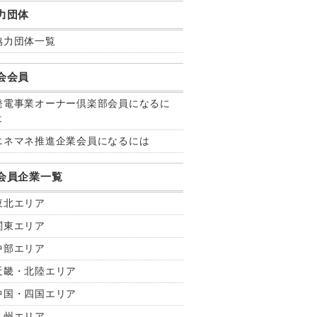
力団体
協力団体一覧
会会員
発電事業オーナー倶楽部会員になるに
は
エネマネ推進企業会員になるには
会員企業一覧
東北
エリア
関東
エリア
中部
エリア
近畿・北陸
エリア
中国・四国
エリア
九州
エリア