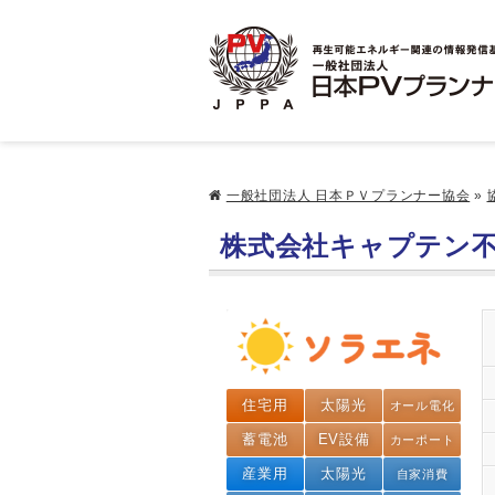
一般社団法人 日本ＰＶプランナー協会
»
株式会社キャプテン
住宅用
太陽光
オール電化
蓄電池
EV設備
カーポート
産業用
太陽光
自家消費