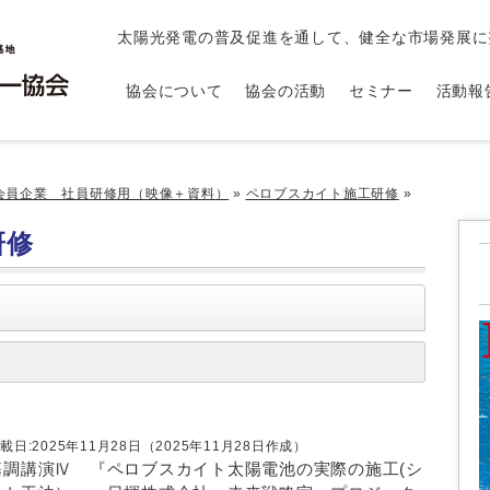
太陽光発電の普及促進を通して、健全な市場発展に
協会について
協会の活動
セミナー
活動報
会員企業 社員研修用（映像＋資料）
»
ペロブスカイト施工研修
»
研修
載日:2025年11月28日（2025年11月28日作成）
基調講演Ⅳ 『ペロブスカイト太陽電池の実際の施工(シ