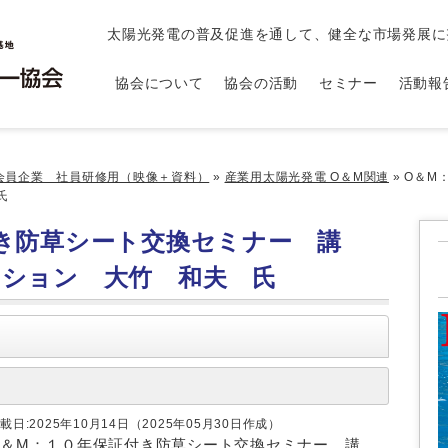
太陽光発電の普及促進を通して、健全な市場発展に
協会について
協会の活動
セミナー
活動報
会員企業 社員研修用（映像＋資料）
»
産業用太陽光発電 O＆M関連
»
O＆M
氏
き防草シート交換セミナー 講
ーション 大竹 和夫 氏
載日:2025年10月14日（2025年05月30日作成）
O＆M：１０年保証付き防草シート交換セミナー 講