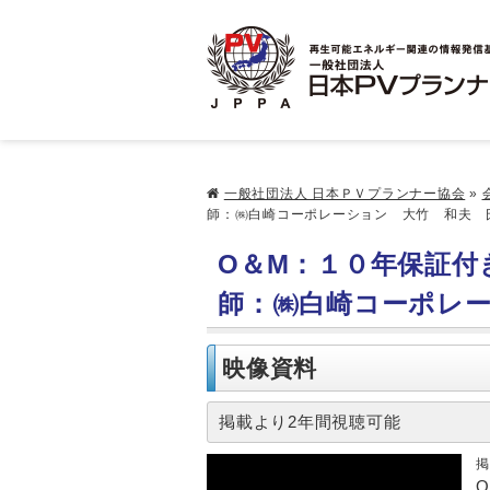
一般社団法人 日本ＰＶプランナー協会
»
師：㈱白崎コーポレーション 大竹 和夫 
O＆M：１０年保証付
師：㈱白崎コーポレ
映像資料
掲載より2年間視聴可能
掲