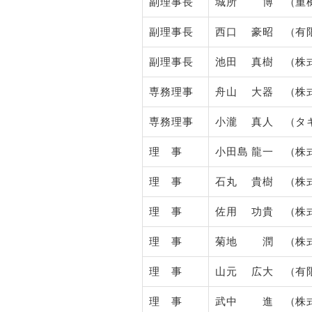
副理事長
城所 博 （重機
副理事長
西口 豪昭 （有限
副理事長
池田 真樹 （株
専務理事
舟山 大器 （株
専務理事
小瀧 真人 （タ
理 事
小田島 龍一 （株
理 事
石丸 貴樹 （株
理 事
佐用 功貴 （株
理 事
菊地 潤 （株式
理 事
山元 広大 （有
理 事
武中 進 （株式