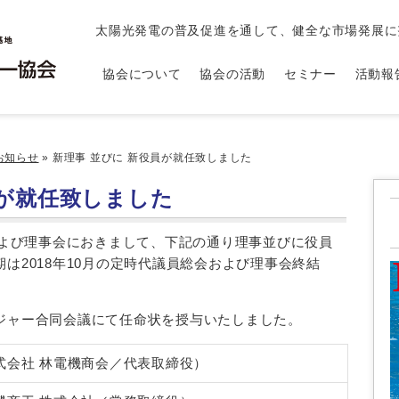
太陽光発電の普及促進を通して、健全な市場発展に
協会について
協会の活動
セミナー
活動報
お知らせ
»
新理事 並びに 新役員が就任致しました
員が就任致しました
および理事会におきまして、下記の通り理事並びに役員
は2018年10月の定時代議員総会および理事会終結
ジャー合同会議にて任命状を授与いたしました。
会社 林電機商会／代表取締役）