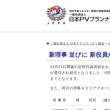
一般社団法人 日本ＰＶプランナー協会
»
新理事 並びに 新役
10月21日開催の定時代議員総会
が選任され就任となりました。任期
までとなります。
また、同日の理事＆エリアマネー
理 事 長
林 浩司 （株式