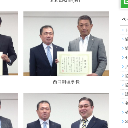
太和田監事(右）
ペ
西口副理事長