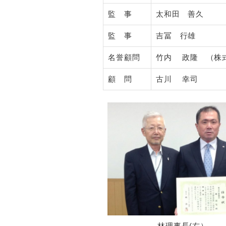
監 事
太和田 善久
監 事
吉冨 行雄
名誉顧問
竹内 政隆 （株
顧 問
古川 幸司
林理事長(右）