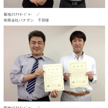
菊地ｴﾘｱﾏﾈｰｼﾞｬｰ ／
有限会社パナデン 千田様
菊地ｴﾘｱﾏﾈｰｼﾞｬｰ ／