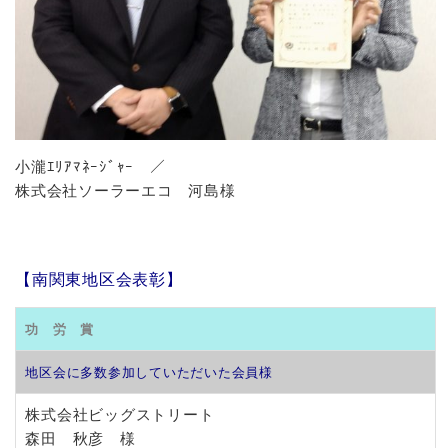
小瀧ｴﾘｱﾏﾈｰｼﾞｬｰ ／
株式会社ソーラーエコ 河島様
【南関東地区会表彰】
功 労 賞
地区会に多数参加していただいた会員様
株式会社ビッグストリート
森田 秋彦 様