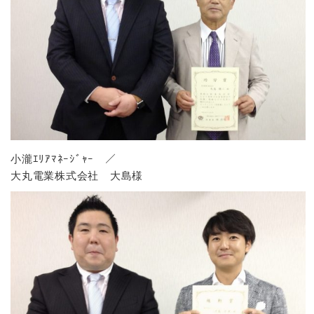
小瀧ｴﾘｱﾏﾈｰｼﾞｬｰ ／
大丸電業株式会社 大島様