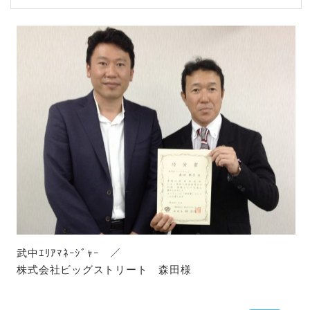
武中ｴﾘｱﾏﾈｰｼﾞｬｰ ／
株式会社ビッグストリート 森田様