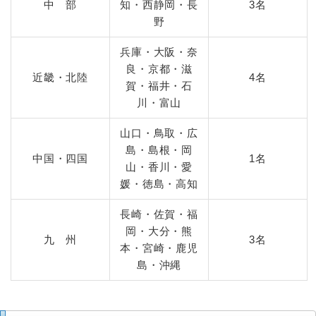
中 部
知・西静岡・長
3名
野
兵庫・大阪・奈
良・京都・滋
近畿・北陸
4名
賀・福井・石
川・富山
山口・鳥取・広
島・島根・岡
中国・四国
1名
山・香川・愛
媛・徳島・高知
長崎・佐賀・福
岡・大分・熊
九 州
3名
本・宮崎・鹿児
島・沖縄