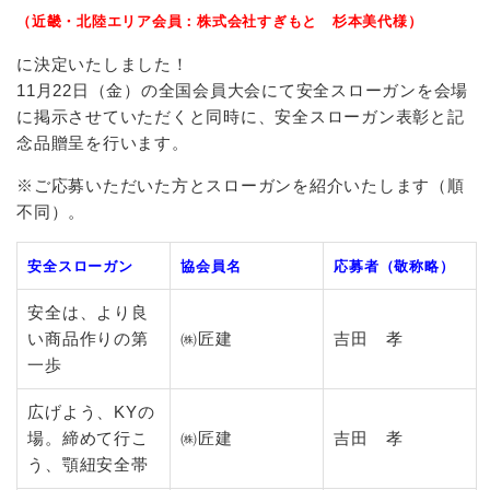
（近畿・北陸エリア会員：株式会社すぎもと 杉本美代様）
に決定いたしました！
11月22日（金）の全国会員大会にて安全スローガンを会場
に掲示させていただくと同時に、安全スローガン表彰と記
念品贈呈を行います。
※ご応募いただいた方とスローガンを紹介いたします（順
不同）。
安全スローガン
協会員名
応募者（敬称略）
安全は、より良
い商品作りの第
㈱匠建
吉田 孝
一歩
広げよう、KYの
場。締めて行こ
㈱匠建
吉田 孝
う、顎紐安全帯