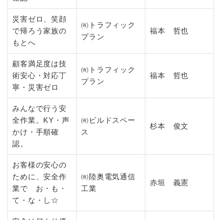
災害ゼロ、笑顔
㈲トラフィック
で帰ろう家族の
福本 哲也
プラン
もとへ
顧客満足度は技
㈲トラフィック
術安心・対応丁
福本 哲也
プラン
寧・災害ゼロ
みんなで行う安
全作業。KY・声
㈲ビルドスペー
杉本 俊文
かけ・手順確
ス
認。
お客様の安心の
ために、安全作
㈲陸奥電気通信
赤垣 義憲
業で お・も・
工業
て・な・し☆