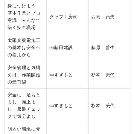
身につけよう
基本作業とプロ
タップ工房㈱
西島 貞夫
意識 みんなで
築く安全職場
太陽光発電施工
の基本は安全帯
㈲藤田建設
藤原 善生
の着用から
安全管理と気構
えは、作業開始
㈱すぎもと
杉本 美代
の最前線
安全に、足もと
よし、頭上よ
㈱すぎもと
杉本 美代
し、服装チェッ
クで気分よし
明るい職場に元