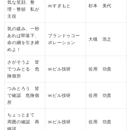
気な笑顔、整
㈱すぎもと
杉本 美代
理・整頓 私が
主役
気の緩み、一秒
あれば即落下、
プランドゥコー
大槻 浩之
命の綱を引き締
ポレーション
めよ！
さがそうよ 皆
でつみとる 危
㈱ビル技研
佐用 功貴
険個所
つみとろう 皆
で確認 危険個
㈱ビル技研
佐用 功貴
所
ちょっとまて
周囲の確認 再
㈱ビル技研
佐用 功貴
確認