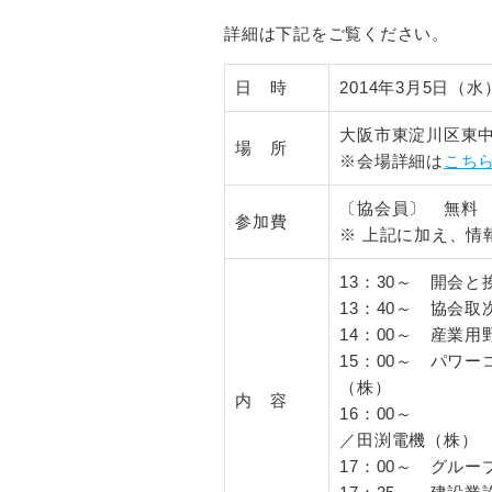
詳細は下記をご覧ください。
日 時
2014年3月5日（
大阪市東淀川区東中島
場 所
※会場詳細は
こち
〔協会員〕 無料 〔
参加費
※ 上記に加え、情
13：30～ 開会
13：40～ 協会取
14：00～ 産業
15：00～ パワ
（株）
内 容
16
／田渕電機（株）
17：00～ グル