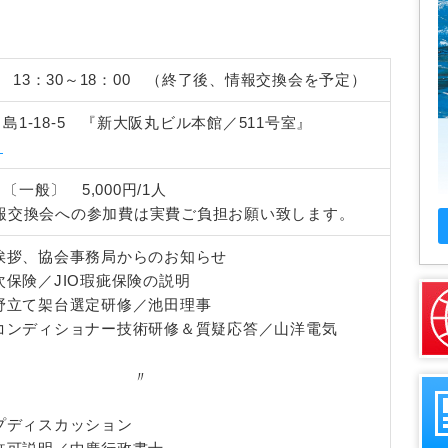
水） 13：30～18：00 （終了後、情報交換会を予定）
1-18-5 『新大阪丸ビル本館／511号室』
ら
一般〕 5,000円/1人
報交換会への参加費は実費ご負担お願い致します。
と挨拶、協会事務局からのお知らせ
次保険／JIO瑕疵保険の説明
用野立て架台選定研修／池田理事
ーコンディショナー技術研修＆質疑応答／山洋電気
：00～ 〃
ープディスカッション