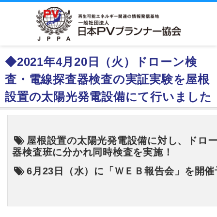
◆2021年4月20日（火）ドローン検
査・電線探査器検査の実証実験を屋根
設置の太陽光発電設備にて行いました
屋根設置の太陽光発電設備に対し、
ドロ
器検査班に分かれ同時検査を実施！
6月23
日（水）に「ＷＥＢ報告会」を