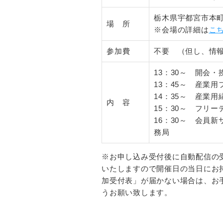
栃木県宇都宮市本町
場 所
※会場の詳細は
こ
参加費
不要 （但し、情
13：30～ 開会・
13：45～ 産業
14：35～ 産業
内 容
15：30～ フリ
16：30～ 会員
務局
※お申し込み受付後に自動配信の
いたしますので開催日の当日にお
加受付表」が届かない場合は、お手数
うお願い致します。