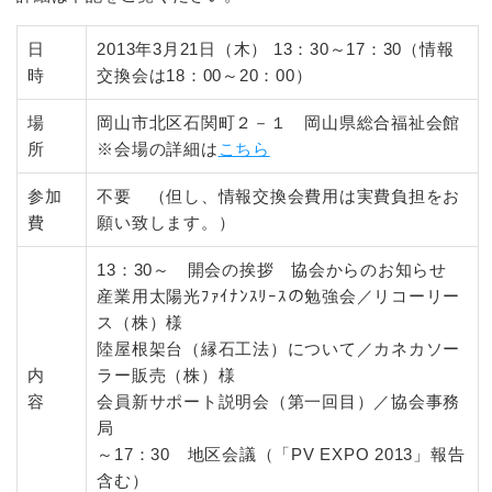
日
2013年3月21日（木） 13：30～17：30（情報
時
交換会は18：00～20：00）
場
岡山市北区石関町２－１ 岡山県総合福祉会館
所
※会場の詳細は
こちら
参加
不要 （但し、情報交換会費用は実費負担をお
費
願い致します。）
13：30～ 開会の挨拶 協会からのお知らせ
産業用太陽光ﾌｧｲﾅﾝｽﾘｰｽの勉強会／リコーリー
ス（株）様
陸屋根架台（縁石工法）について／カネカソー
内
ラー販売（株）様
容
会員新サポート説明会（第一回目）／協会事務
局
～17：30 地区会議（「PV EXPO 2013」報告
含む）